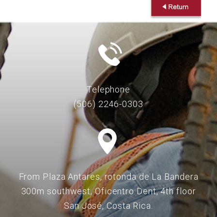
Telephone
(506) 2246-0303
From Plaza Antares, rotonda de La Bandera
300m southwest, Oficentro Dent, 4th floor
San José, Costa Rica.